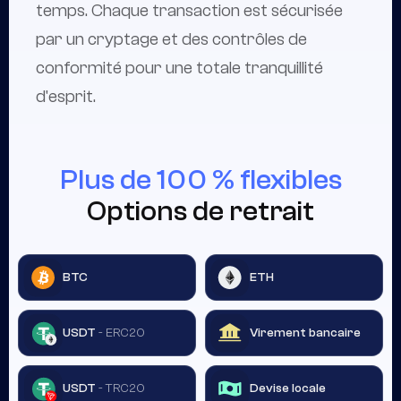
temps. Chaque transaction est sécurisée
par un cryptage et des contrôles de
conformité pour une totale tranquillité
d'esprit.
Plus de 100 % flexibles
Options de retrait
BTC
ETH
Virement bancaire
USDT
- ERC20
Devise locale
USDT
- TRC20