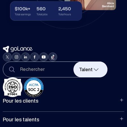
Talent
Pour les clients
Pour le recrutement
Pour les entreprises
Pour les talents
Gérez les projets d'équipe
Publiez des offres