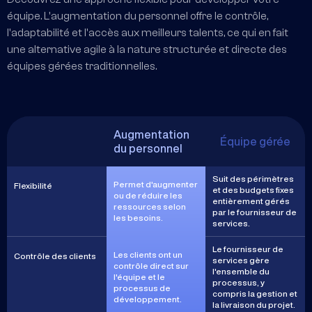
équipe. L'augmentation du personnel offre le contrôle,
l'adaptabilité et l'accès aux meilleurs talents, ce qui en fait
une alternative agile à la nature structurée et directe des
équipes gérées traditionnelles.
Augmentation
Équipe gérée
du personnel
Suit des périmètres
Permet d'augmenter
Flexibilité
et des budgets fixes
ou de réduire les
entièrement gérés
ressources selon
par le fournisseur de
les besoins.
services.
Le fournisseur de
Les clients ont un
Contrôle des clients
services gère
contrôle direct sur
l'ensemble du
l'équipe et le
processus, y
processus de
compris la gestion et
développement.
la livraison du projet.