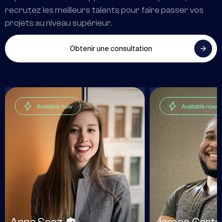
recrutez les meilleurs talents pour faire passer vos
projets au niveau supérieur.
Obtenir une consultation
Carlo
Plus de 6 
indépend
Guadal