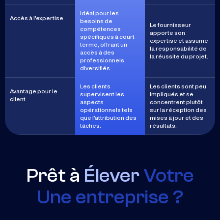
Idéal pour les
Accès à l'expertise
besoins de
Le fournisseur
compétences
apporte son
spécifiques à court
expertise et assume
terme, offrant un
la responsabilité de
accès à des
la réussite du projet.
professionnels
diversifiés.
Les clients
Les clients sont peu
Avantage pour le
supervisent les
impliqués et se
client
aspects
concentrent plutôt
opérationnels tels
sur la réception des
que l'attribution des
mises à jour et des
tâches.
résultats.
Prêt à
Élever
Votre
Une entreprise ?