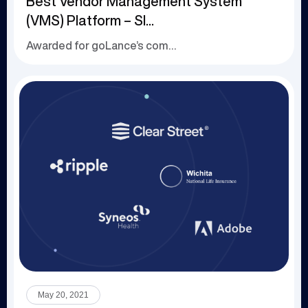
Best Vendor Management System
(VMS) Platform – SI...
Awarded for goLance’s comprehensive, contract...
May 20, 2021