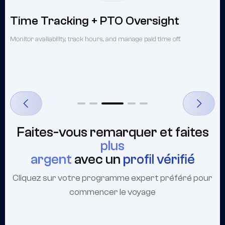
Time Tracking + PTO Oversight
Monitor availability, track hours, and manage paid time off.
G
C
Faites-vous remarquer et faites
plus
argent
avec un
profil vérifié
Cliquez sur votre programme expert préféré pour
commencer le voyage