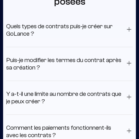
posées
Quels types de contrats puis-je créer sur
GoLance ?
You can create hourly, fixed-price/milestone, and
scheduled payment contracts. Hourly contracts use
Puis-je modifier les termes du contrat après
goMeter time tracking, fixed-price contracts are
sa création ?
organized around deliverables or milestones, and
scheduled payments let you set recurring payment rules
Des coûts réduits pour les indépendants et les clients,
for ongoing work.
avec des tarifs compétitifs, aucun frais caché et des
Y a-t-il une limite au nombre de contrats que
avantages supplémentaires tels que des opportunités
je peux créer ?
de remboursement.
Accédez à une assistance par chat en direct 24 heures
sur 24, tant pour les indépendants que pour les clients,
Comment les paiements fonctionnent-ils
afin de garantir une assistance toujours disponible.
avec les contrats ?