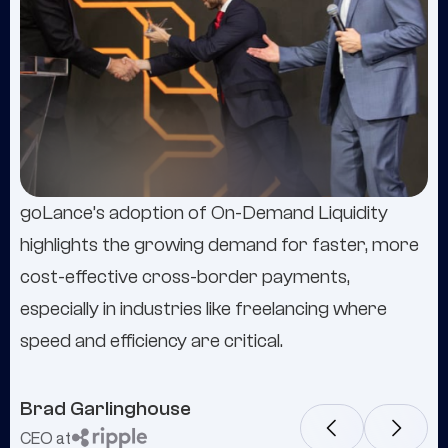
goLance’s adoption of On-Demand Liquidity
"GoLance has been a big part of our company's
highlights the growing demand for faster, more
evolution—we've never looked back."
cost-effective cross-border payments,
especially in industries like freelancing where
speed and efficiency are critical.
Brad Garlinghouse
Frank Cottle
CEO at
Chairman & CEO at