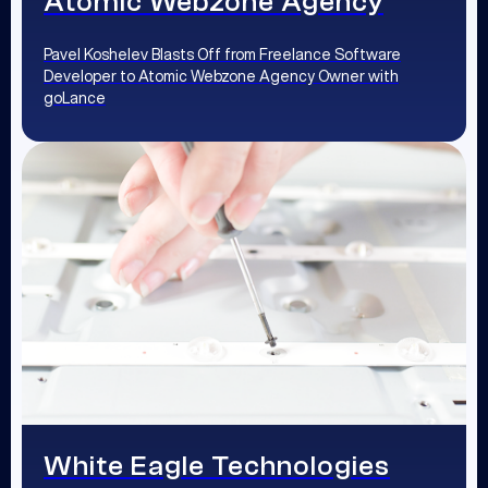
Atomic Webzone Agency
Pavel Koshelev Blasts Off from Freelance Software
Developer to Atomic Webzone Agency Owner with
goLance
White Eagle Technologies