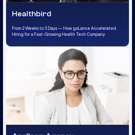
Healthbird
From 2 Weeks to 3 Days — How goLance Accelerated
Hiring for a Fast-Growing Health Tech Company