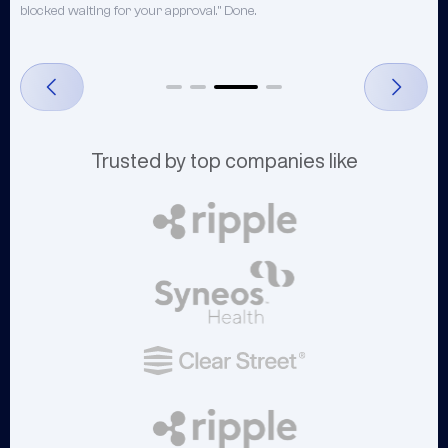
blocked waiting for your approval." Done.
a
Trusted by top companies like