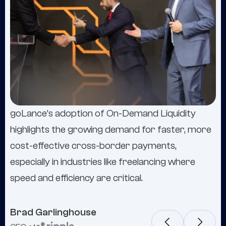
goLance’s adoption of On-Demand Liquidity
"GoLance has been a big part of our company's
highlights the growing demand for faster, more
evolution—we've never looked back."
cost-effective cross-border payments,
especially in industries like freelancing where
speed and efficiency are critical.
Brad Garlinghouse
Frank Cottle